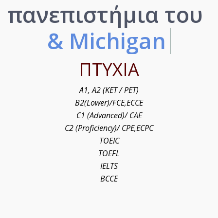
πανεπιστήμια του
& Michigan
ΠΤΥΧΙΑ
A1, A2 (KET / PET)
B2(Lower)/FCE,ECCE
C1 (Advanced)/ CAE
C2 (Proficiency)/ CPE,ECPC
TOEIC
TOEFL
IELTS
BCCE