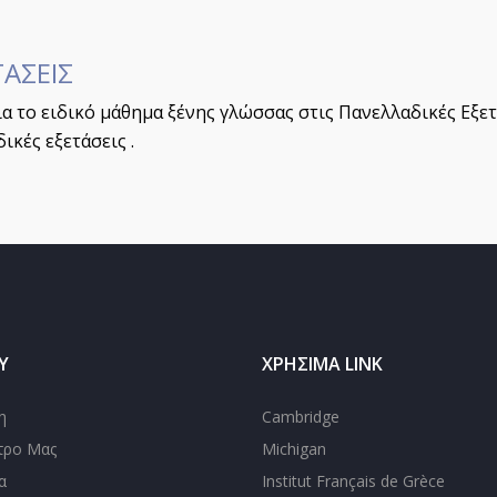
ΑΣΕΙΣ
α το ειδικό μάθημα ξένης γλώσσας στις Πανελλαδικές Εξετ
ικές εξετάσεις .
Ύ
ΧΡΉΣΙΜΑ LINK
η
Cambridge
τρο Μας
Michigan
α
Institut Français de Grèce