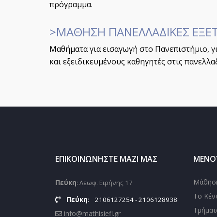
πρόγραμμα.
>ΜΑΘΗΣΗ ΠΑΝΕΛΛΑΔΙΚΕΣ ΕΞΕΤ
Μαθήματα για εισαγωγή στο Πανεπιστήμιο, γι
και εξειδικευμένους καθηγητές στις πανελλαδ
ΕΠΙΚΟΙΝΩΝΉΣΤΕ ΜΑΖΊ ΜΑΣ
ΜΕΝΟ
Μάθησ
Πεύκη
: Λεωφ. Ειρήνης 17
Το Κέν
Πεύκη
:
2106127254 - 2106128938
Τμήματ
info@mathisiefl.gr