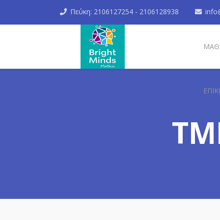
Πεύκη: 2106127254 - 2106128938
info
ΜΑΘ
ΕΠΙΚ
ΤΜ