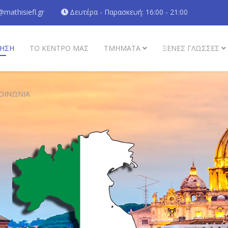
@mathisiefl.gr
Δευτέρα - Παρασκευή: 16:00 - 21:00
ΗΣΗ
ΤΟ ΚΕΝΤΡΟ ΜΑΣ
ΤΜΗΜΑΤΑ
ΞΈΝΕΣ ΓΛΏΣΣΕΣ
ΟΙΝΩΝΊΑ