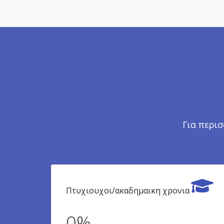
Για περι
Πτυχιουχοι/ακαδημαικη χρονια
0
%