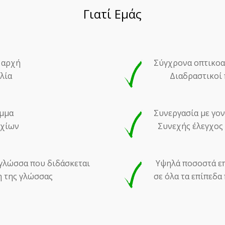
Γιατί Εμάς
 αρχή
Σύγχρονα οπτικοα
λία
Διαδραστικοί π
μμα
Συνεργασία με γο
υχίων
Συνεχής έλεγχος
γλώσσα που διδάσκεται
Υψηλά ποσοστά επ
της γλώσσας
σε όλα τα επίπεδα