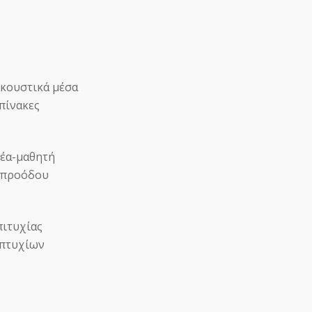
κουστικά μέσα
ίνακες
νέα-μαθητή
 προόδου
ιτυχίας
 πτυχίων