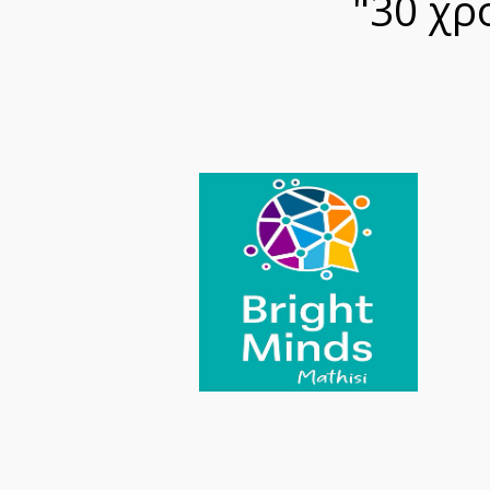
"30 χρό