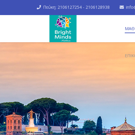
Πεύκη: 2106127254 - 2106128938
info
ΜΑΘ
ΕΠΙΚ