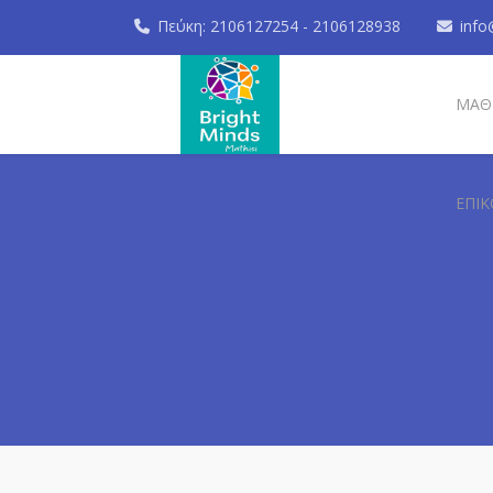
Πεύκη: 2106127254 - 2106128938
info
ΜΑΘ
ΕΠΙΚ